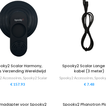
oky2 Scalar Harmony,
Spooky2 Scalar Lange
s Verzending Wereldwijd
kabel (3 meter)
2 Accessoires
,
Spooky2 Scalar
Spooky2 Accessoires
,
Spooky
€
157.93
€
7.48
madapter voor Spooky2
Spooky2 Phanotron P