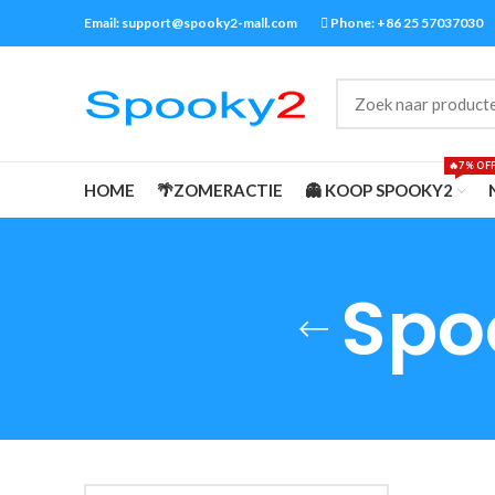
Email: support@spooky2-mall.com
Phone: +86 25 57037030
🔥7% OF
HOME
🌴ZOMERACTIE
👻 KOOP SPOOKY2
Spo