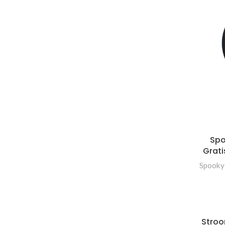
Spo
Grati
Spooky
Stroo