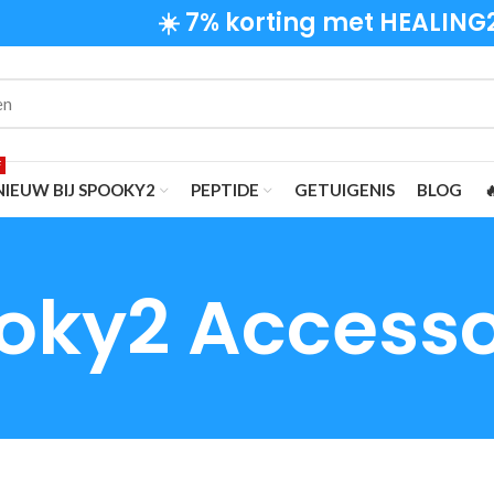
☀️ 7% korting met HEALING
F
NIEUW BIJ SPOOKY2
PEPTIDE
GETUIGENIS
BLOG

oky2 Accesso