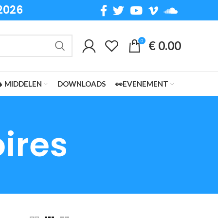
2026
0
€
0.00
 MIDDELEN
DOWNLOADS
👀EVENEMENT
ires