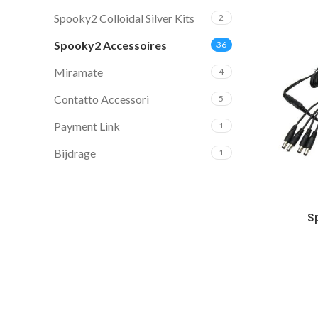
Spooky2 Colloidal Silver Kits
2
Spooky2 Accessoires
36
Miramate
4
Contatto Accessori
5
Payment Link
1
Bijdrage
1
S