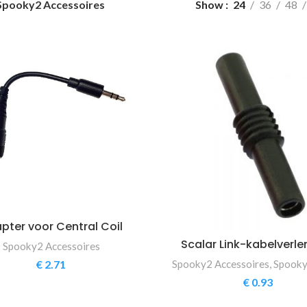
Spooky2 Accessoires
Show
24
36
48
pter voor Central Coil
Scalar Link-kabelverle
Spooky2 Accessoires
Spooky2 Accessoires
,
Spooky
€
2.71
€
0.93