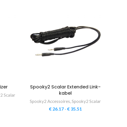
izer
Spooky2 Scalar Extended Link-
kabel
2 Scalar
Spooky2 Accessoires
,
Spooky2 Scalar
€
26.17
-
€
35.51