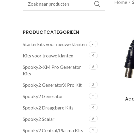
Home
PRODUCTCATEGORIEËN
Starterkits voor nieuwe klanten
6
Kits voor trouwe klanten
4
Spooky2-XM Pro Generator
6
Kits
Spooky2 GeneratorX Pro Kit
2
Spooky2 Generator
2
Ada
Spooky2 Draagbare Kits
4
Spooky2 Scalar
8
Spooky2 Central/Plasma Kits
2