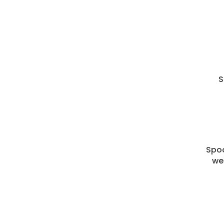
S
Spoo
we