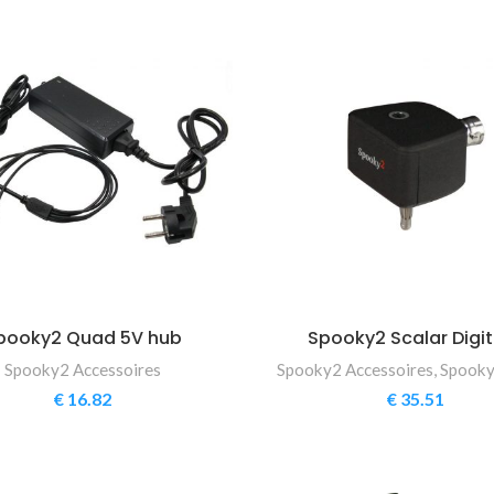
pooky2 Quad 5V hub
Spooky2 Scalar Digit
Spooky2 Accessoires
Spooky2 Accessoires
,
Spooky
€
16.82
€
35.51