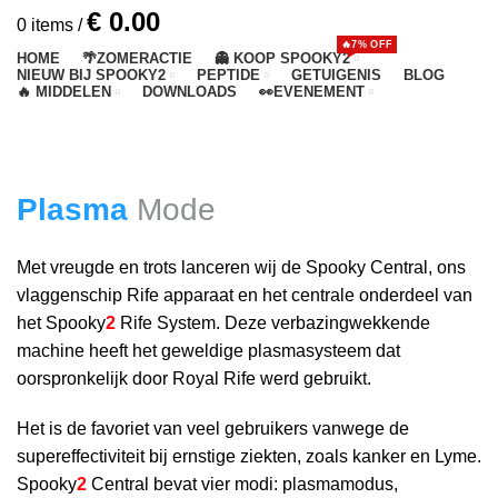
€
0.00
0
items
/
🔥7% OFF
HOME
🌴ZOMERACTIE
👻 KOOP SPOOKY2
NIEUW BIJ SPOOKY2
PEPTIDE
GETUIGENIS
BLOG
🔥 MIDDELEN
DOWNLOADS
👀EVENEMENT
Plasma Mode
HOME
TRANSMISSIE
PLASMA MODE
Plasma
Mode
Met vreugde en trots lanceren wij de Spooky Central, ons
vlaggenschip Rife apparaat en het centrale onderdeel van
het Spooky
2
Rife System. Deze verbazingwekkende
machine heeft het geweldige plasmasysteem dat
oorspronkelijk door Royal Rife werd gebruikt.
Het is de favoriet van veel gebruikers vanwege de
supereffectiviteit bij ernstige ziekten, zoals kanker en Lyme.
Spooky
2
Central bevat vier modi: plasmamodus,