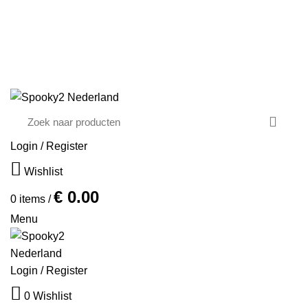
Email: support@spooky2-mall.com
Phone: +86 25 57037030
☀️ 7% korting met HEALING2026
Login / Register
Wishlist
€
0.00
0
items
/
Menu
Login / Register
0
Wishlist