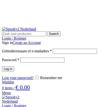
Email: support@spooky2-mall.com
Phone: +86 25 57037030
☀️ 7% korting met HEALING2026
Search
Login / Register
Sign in
Create an Account
Gebruikersnaam of e-mailadres
*
Password
*
Log in
Lost your password?
Remember me
Wishlist
€
0.00
0
items
/
Menu
Login / Register