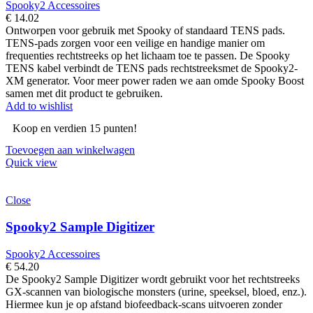
Spooky2 Accessoires
€
14.02
Ontworpen voor gebruik met Spooky of standaard TENS pads.
TENS-pads zorgen voor een veilige en handige manier om
frequenties rechtstreeks op het lichaam toe te passen. De Spooky
TENS kabel verbindt de TENS pads rechtstreeksmet de Spooky2-
XM generator. Voor meer power raden we aan omde Spooky Boost
samen met dit product te gebruiken.
Add to wishlist
Koop en verdien 15 punten!
Toevoegen aan winkelwagen
Quick view
Close
Spooky2 Sample Digitizer
Spooky2 Accessoires
€
54.20
De Spooky2 Sample Digitizer wordt gebruikt voor het rechtstreeks
GX-scannen van biologische monsters (urine, speeksel, bloed, enz.).
Hiermee kun je op afstand biofeedback-scans uitvoeren zonder