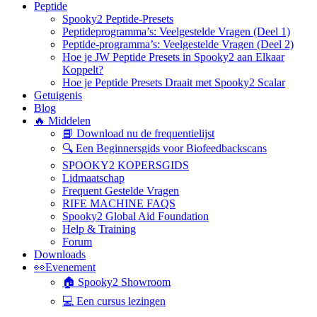
Peptide
Spooky2 Peptide-Presets
Peptideprogramma’s: Veelgestelde Vragen (Deel 1)
Peptide-programma’s: Veelgestelde Vragen (Deel 2)
Hoe je JW Peptide Presets in Spooky2 aan Elkaar
Koppelt?
Hoe je Peptide Presets Draait met Spooky2 Scalar
Getuigenis
Blog
🔥 Middelen
📘 Download nu de frequentielijst
🔍 Een Beginnersgids voor Biofeedbackscans
SPOOKY2 KOPERSGIDS
Lidmaatschap
Frequent Gestelde Vragen
RIFE MACHINE FAQS
Spooky2 Global Aid Foundation
Help & Training
Forum
Downloads
👀Evenement
🏠 Spooky2 Showroom
💻 Een cursus lezingen