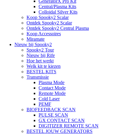
GeneratorX Pro Kit
Central/Plasma Kits
Colloidal Silver Kits
Koop Spooky2 Scalar
Ontdek Spooky2 Scalar
Ontdek Spooky2 Central Plasma
Koop Accessoires
Miramate
Nieuw bij Spooky2
Spooky2 Tour
Nieuw bij Rife
Hoe het werkt
Welk kit te kiezen
BESTEL KITS
Transmissie
Plasma Mode
Contact Mode
Remote Mode
Cold Laser
PEMF
BIOFEEDBACK SCAN
PULSE SCAN
GX CONTACT SCAN
DIGITIZER REMOTE SCAN
BESTEL JOUW GENERATORS