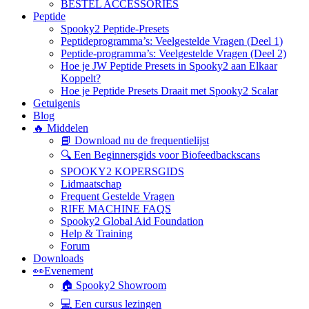
BESTEL ACCESSORIES
Peptide
Spooky2 Peptide-Presets
Peptideprogramma’s: Veelgestelde Vragen (Deel 1)
Peptide-programma’s: Veelgestelde Vragen (Deel 2)
Hoe je JW Peptide Presets in Spooky2 aan Elkaar
Koppelt?
Hoe je Peptide Presets Draait met Spooky2 Scalar
Getuigenis
Blog
🔥 Middelen
📘 Download nu de frequentielijst
🔍 Een Beginnersgids voor Biofeedbackscans
SPOOKY2 KOPERSGIDS
Lidmaatschap
Frequent Gestelde Vragen
RIFE MACHINE FAQS
Spooky2 Global Aid Foundation
Help & Training
Forum
Downloads
👀Evenement
🏠 Spooky2 Showroom
💻 Een cursus lezingen