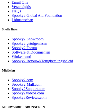
Email Ons
Verzendgids
FAQs
Spooky2 Global Aid Foundation
Lidmaatschap
Snelle links
Spooky2 Showroom
Spooky2 getuigenissen
Spooky2 Forum
Software & Documenten
Winkelmand
Spooky2 Retour-&Terugbetalingsbeleid
Middelen
Spooky2.com
Spooky2-Mall.com
Spooky2Support.com
Spooky2Videos.com
Spooky2Reviews.com
NIEUWSBRIEF ABONNEREN