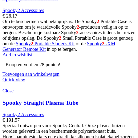
Spooky2 Accessoires
€
26.17
Om te beschermen wat belangrijk is. De Spooky
2
Portable Case is
ontworpen om je waardevolle Spooky
2
-producten veilig in op te
bergen. Bescherm je kostbare Spooky
2
-accessoires tijdens het reizen
of tijdens opslag. De Spooky
2
Small Portable Case is groot genoeg
om de
Spooky
2
Portable Starter's Kit
of de
Spooky
2
-XM
Generator Remote Kit
in op te bergen.
Add to wishlist
Koop en verdien 28 punten!
Toevoegen aan winkelwagen
Quick view
Close
Spooky Straight Plasma Tube
Spooky2 Accessoires
€
191.57
Speciaal ontworpen voor Spooky Central. Onze plasma buizen
worden geleverd in een beschermende polycarbonaat buis.
Hoogspanningstekkers en extra dikke siliconen isolatiekabel zorgen