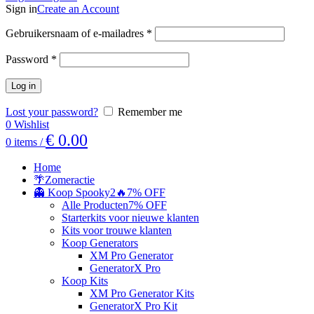
Sign in
Create an Account
Gebruikersnaam of e-mailadres
*
Password
*
Log in
Lost your password?
Remember me
0
Wishlist
€
0.00
0
items
/
Home
🌴Zomeractie
👻 Koop Spooky2
🔥7% OFF
Alle Producten
7% OFF
Starterkits voor nieuwe klanten
Kits voor trouwe klanten
Koop Generators
XM Pro Generator
GeneratorX Pro
Koop Kits
XM Pro Generator Kits
GeneratorX Pro Kit