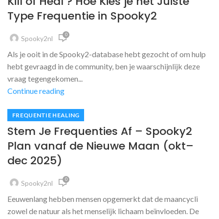
Kill of Heal ? Hoe Kies je het Juiste
Type Frequentie in Spooky2
0
Spooky2nl
Als je ooit in de Spooky2-database hebt gezocht of om hulp
hebt gevraagd in de community, ben je waarschijnlijk deze
vraag tegengekomen...
Continue reading
FREQUENTIE HEALING
Stem Je Frequenties Af – Spooky2
Plan vanaf de Nieuwe Maan (okt–
dec 2025)
0
Spooky2nl
Eeuwenlang hebben mensen opgemerkt dat de maancycli
zowel de natuur als het menselijk lichaam beïnvloeden. De