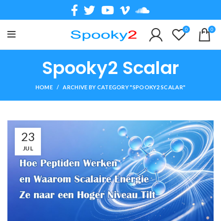
0
0
Spooky2 Scalar
HOME
ARCHIVE BY CATEGORY "SPOOKY2 SCALAR"
23
JUL