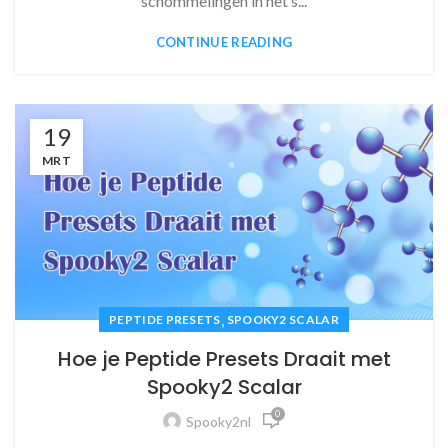
schommelingen in het s...
CONTINUE READING
19
MRT
,
PEPTIDE PRESETS
SPOOKY2 SCALAR
Hoe je Peptide Presets Draait met
Spooky2 Scalar
0
Spooky2nl