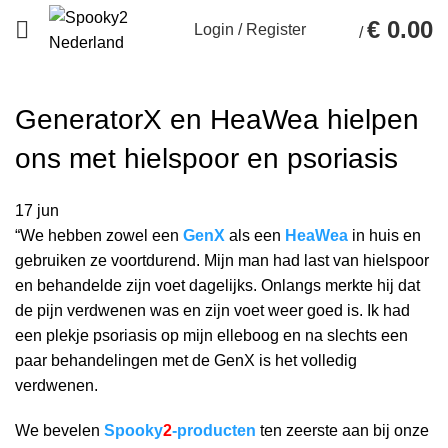
€
0.00
Login / Register
/
0
GeneratorX en HeaWea hielpen
ons met hielspoor en psoriasis
17
jun
“We hebben zowel een
GenX
als een
HeaWea
in huis en
gebruiken ze voortdurend. Mijn man had last van hielspoor
en behandelde zijn voet dagelijks. Onlangs merkte hij dat
de pijn verdwenen was en zijn voet weer goed is. Ik had
een plekje psoriasis op mijn elleboog en na slechts een
paar behandelingen met de GenX is het volledig
verdwenen.
We bevelen
Spooky
2
-producten
ten zeerste aan bij onze