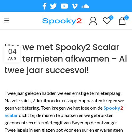
0
0
Hoe we met Spooky2 Scalar
04
van termieten afkwamen – Al
AUG
twee jaar succesvol!
Twee jaar geleden hadden we een ernstige termietenplaag.
Na vele raids, 7-kruitpoeder en zapperapparaten kregen we
geen verbetering. Toen kregen we het idee om de
Spooky
2
Scalar
dicht bij de muren te plaatsen en we gebruikten
geconcentreerd termietengif van Bayer op de ontvanger.
Twee lepels in een glazen pot voor een uur en er waren geen