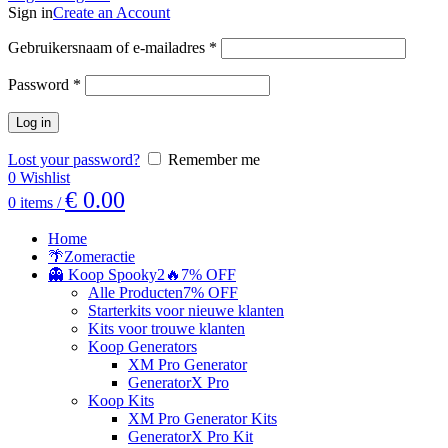
Sign in
Create an Account
Gebruikersnaam of e-mailadres
*
Password
*
Log in
Lost your password?
Remember me
0
Wishlist
€
0.00
0
items
/
Home
🌴Zomeractie
👻 Koop Spooky2
🔥7% OFF
Alle Producten
7% OFF
Starterkits voor nieuwe klanten
Kits voor trouwe klanten
Koop Generators
XM Pro Generator
GeneratorX Pro
Koop Kits
XM Pro Generator Kits
GeneratorX Pro Kit