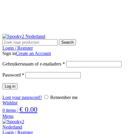
Email: support@spooky2-mall.com
Phone: +86 25 57037030
Search
Login / Register
Sign in
Create an Account
Gebruikersnaam of e-mailadres
*
Password
*
Log in
Lost your password?
Remember me
Wishlist
€
0.00
0
items
/
Menu
Login / Register