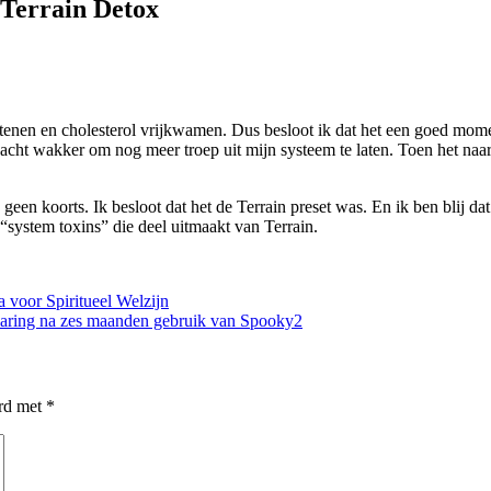
 Terrain Detox
stenen en cholesterol vrijkwamen. Dus besloot ik dat het een goed mome
 nacht wakker om nog meer troep uit mijn systeem te laten. Toen het naa
geen koorts. Ik besloot dat het de Terrain preset was. En ik ben blij d
“system toxins” die deel uitmaakt van Terrain.
voor Spiritueel Welzijn
varing na zes maanden gebruik van Spooky2
erd met
*