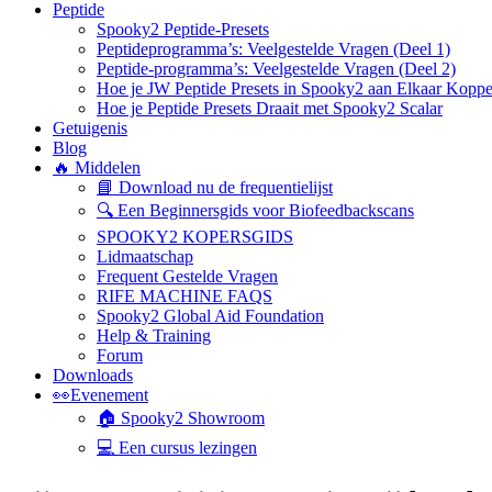
Peptide
Spooky2 Peptide-Presets
Peptideprogramma’s: Veelgestelde Vragen (Deel 1)
Peptide-programma’s: Veelgestelde Vragen (Deel 2)
Hoe je JW Peptide Presets in Spooky2 aan Elkaar Koppe
Hoe je Peptide Presets Draait met Spooky2 Scalar
Getuigenis
Blog
🔥 Middelen
📘 Download nu de frequentielijst
🔍 Een Beginnersgids voor Biofeedbackscans
SPOOKY2 KOPERSGIDS
Lidmaatschap
Frequent Gestelde Vragen
RIFE MACHINE FAQS
Spooky2 Global Aid Foundation
Help & Training
Forum
Downloads
👀Evenement
🏠 Spooky2 Showroom
💻 Een cursus lezingen