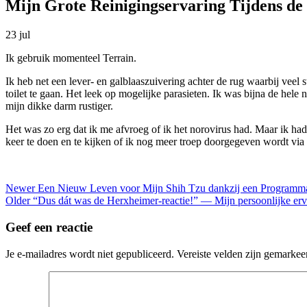
Mijn Grote Reinigingservaring Tijdens de
23
jul
Ik gebruik momenteel Terrain.
Ik heb net een lever- en galblaaszuivering achter de rug
waarbij veel 
toilet te gaan. Het leek op mogelijke parasieten. Ik was bijna de hele
mijn dikke darm rustiger.
Het was zo erg dat ik me afvroeg of ik het norovirus had. Maar ik had 
keer te doen en te kijken of ik nog meer troep doorgegeven wordt via 
Newer
Een Nieuw Leven voor Mijn Shih Tzu dankzij een Programma 
Older
“Dus dát was de Herxheimer-reactie!” — Mijn persoonlijke er
Geef een reactie
Je e-mailadres wordt niet gepubliceerd.
Vereiste velden zijn gemarke