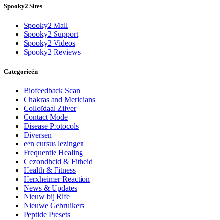
Spooky2 Sites
Spooky2 Mall
Spooky2 Support
Spooky2 Videos
Spooky2 Reviews
Categorieën
Biofeedback Scan
Chakras and Meridians
Colloïdaal Zilver
Contact Mode
Disease Protocols
Diversen
een cursus lezingen
Frequentie Healing
Gezondheid & Fitheid
Health & Fitness
Herxheimer Reaction
News & Updates
Nieuw bij Rife
Nieuwe Gebruikers
Peptide Presets