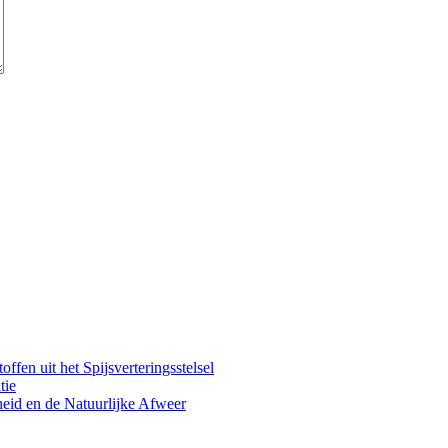
fen uit het Spijsverteringsstelsel
tie
eid en de Natuurlijke Afweer