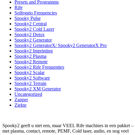
Presets and Programms
Rife
Solfeggio Frequencies
Spooky Pulse
Spooky2 Central
Spooky2 Cold Lazer
Spooky2 Detox
Spooky2 Generator
Spooky2 GeneratorX/ Spooky2 GeneratorX Pro
Spooky2 Imprinting
Spooky2 Plasma
Spooky2 Remote
Spooky2 Rife Frequenties
Spooky2 Scalar
Spooky2 Software
Spooky2 Terrain
Spooky2 XM Generator
Uncategorized
Zapper
Ziekte
Spooky2 geeft u niet een, maar VEEL Rife machines in een pakket –
met plasma, contact, remote, PEMF, Cold laser, audio, en nog veel