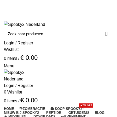
Email: support@spooky2-mall.com
Phone: +86 25 57037030
☀️ 7% korting met HEALING2026
Login / Register
Wishlist
€
0.00
0
items
/
Menu
Login / Register
0
Wishlist
€
0.00
0
items
/
🔥7% OFF
HOME
🌴ZOMERACTIE
👻 KOOP SPOOKY2
NIEUW BIJ SPOOKY2
PEPTIDE
GETUIGENIS
BLOG
🔥 MIDDELEN
DOWNLOADS
👀EVENEMENT