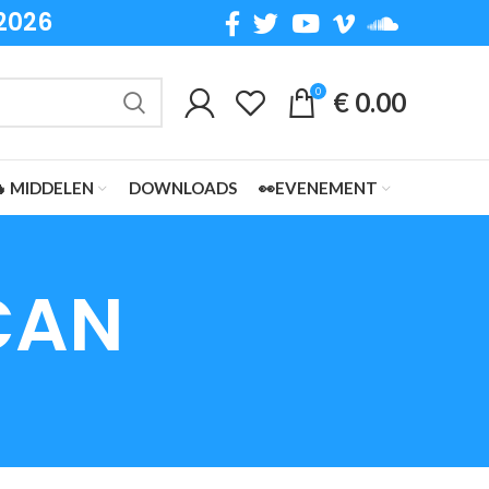
2026
0
€
0.00
 MIDDELEN
DOWNLOADS
👀EVENEMENT
CAN