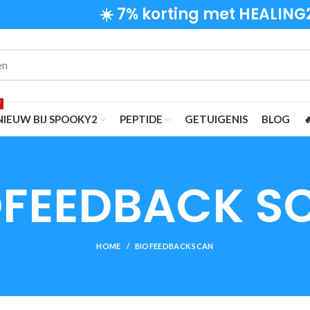
☀️ 7% korting met HEALING
F
NIEUW BIJ SPOOKY2
PEPTIDE
GETUIGENIS
BLOG

OFEEDBACK S
HOME
BIOFEEDBACK SCAN