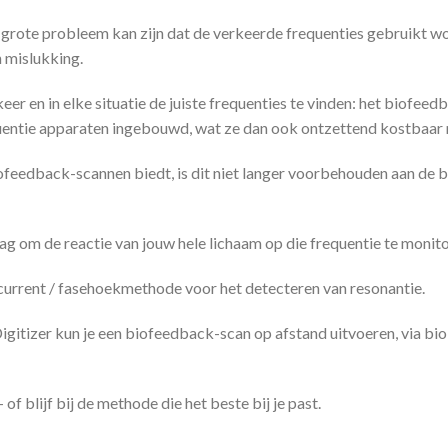
 grote probleem kan zijn dat de verkeerde frequenties gebruikt wo
n mislukking.
er en in elke situatie de juiste frequenties te vinden: het biofeed
equentie apparaten ingebouwd, wat ze dan ook ontzettend kostbaar
ofeedback-scannen biedt, is dit niet langer voorbehouden aan de 
ag om de reactie van jouw hele lichaam op die frequentie te monito
current / fasehoekmethode voor het detecteren van resonantie.
gitizer kun je een biofeedback-scan op afstand uitvoeren, via bi
of blijf bij de methode die het beste bij je past.