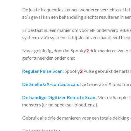
De juiste frequenties kunnen wonderen verrichten. Het
zo’n geval kan een behandeling slechts resulteren in ee
Er bestaat nu een manier om voor elk onderwerp, elke ke
systeem. Zo’n systeem is bij slechts een handjevol fr
Maar gelukkig, doordat Spooky
2
drie manieren van bi
gefortuneerden onder ons:
Regular Pulse Scan:
Spooky
2
Pulse gebruikt de hartsl
De Snelle GX-contactscan:
De Generator X biedt de 
De handige Digitizer Remote Scan:
Met de Sample Di
monsters (urine, speeksel, bloed, enz.).
Gebruik alle drie de manieren voor een totale dekking – 
De keuze is aan jou.