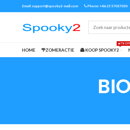
Email: support@spooky2-mall.com
Phone: +86 25 57037030
🔥7% OF
HOME
🌴ZOMERACTIE
👻 KOOP SPOOKY2
BI